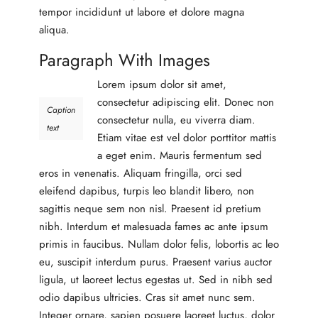
tempor incididunt ut labore et dolore magna
aliqua.
Paragraph With Images
Lorem ipsum dolor sit amet,
consectetur adipiscing elit. Donec non
Caption
consectetur nulla, eu viverra diam.
text
Etiam vitae est vel dolor porttitor mattis
a eget enim. Mauris fermentum sed
eros in venenatis. Aliquam fringilla, orci sed
eleifend dapibus, turpis leo blandit libero, non
sagittis neque sem non nisl. Praesent id pretium
nibh. Interdum et malesuada fames ac ante ipsum
primis in faucibus. Nullam dolor felis, lobortis ac leo
eu, suscipit interdum purus. Praesent varius auctor
ligula, ut laoreet lectus egestas ut. Sed in nibh sed
odio dapibus ultricies. Cras sit amet nunc sem.
Integer ornare, sapien posuere laoreet luctus, dolor